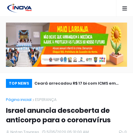
os maiores
Ceará arrecadou R$ 17 bi com ICMS em
ST
TOP NEWS
 morre aos 98
2023, imposto extinto pela reforma
do
Página inicial
ESPERANÇA
tributária
Es
Israel anuncia descoberta de
anticorpo para o coronavírus
Natan Tavares
5/05/2020 05:31:00 AM
0