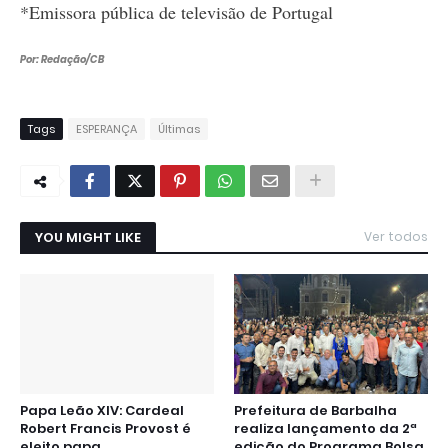
*Emissora pública de televisão de Portugal
Por: Redação/CB
Tags
ESPERANÇA
Últimas
YOU MIGHT LIKE
Ver todos
Papa Leão XIV: Cardeal
Prefeitura de Barbalha
Robert Francis Provost é
realiza lançamento da 2ª
eleito papa.
edição do Programa Bolsa