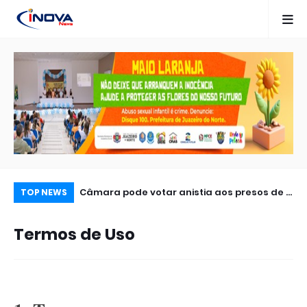
 R$ 237 milhões
Câmara pode votar anistia aos presos de 8
ST
TOP NEWS
ula
de janeiro já na próxima semana após
do
Termos de Uso
derrota do governo no PL Antifacção
Es