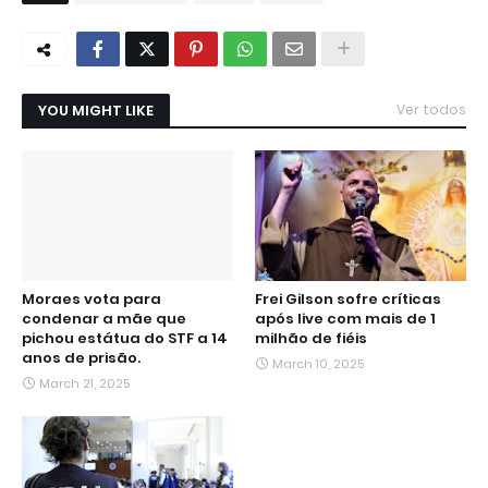
YOU MIGHT LIKE
Ver todos
Moraes vota para
Frei Gilson sofre críticas
condenar a mãe que
após live com mais de 1
pichou estátua do STF a 14
milhão de fiéis
anos de prisão.
March 10, 2025
March 21, 2025