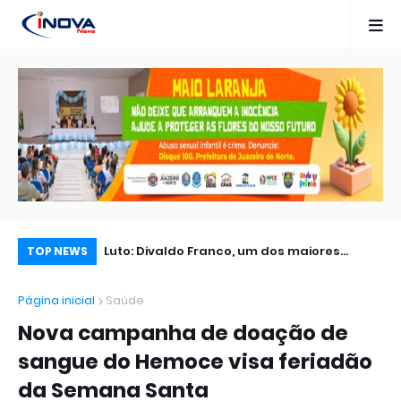
Ronnie Von denuncia uso de inteligência
Luto: Divaldo Franco, um dos maiores
Câ
TOP NEWS
artificial em vídeos falsos com teor político
líderes espíritas do Brasil, morre aos 98
de
Página inicial
Saúde
anos
de
Nova campanha de doação de
sangue do Hemoce visa feriadão
da Semana Santa