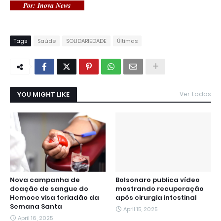
Por: Inova News
Tags
Saúde
SOLIDARIEDADE
Últimas
YOU MIGHT LIKE
Ver todos
Nova campanha de
Bolsonaro publica vídeo
doação de sangue do
mostrando recuperação
Hemoce visa feriadão da
após cirurgia intestinal
Semana Santa
April 15, 2025
April 16, 2025