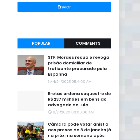
POPULAR
COMMENTS
STF: Moraes recua e revoga
prisão domiciliar de
traficante procurado pela
Espanha
4/24/2025 05:41:00 AM
Bretas ordena sequestro de
R$ 237 milhões em bens do
advogado de Lula
9/21/2020 06:06:00 AM
Câmara pode votar anistia
aos presos de 8 de janeiro já
na próxima semana após