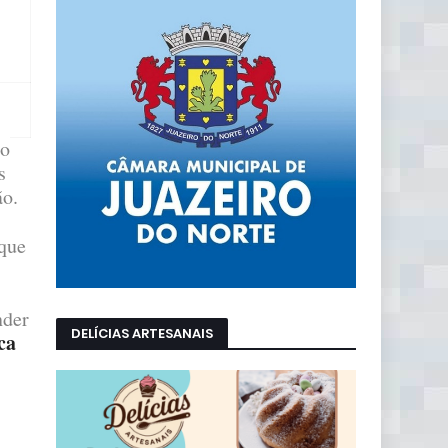
ho
s
ão.
 que
nder
DELÍCIAS ARTESANAIS
ca