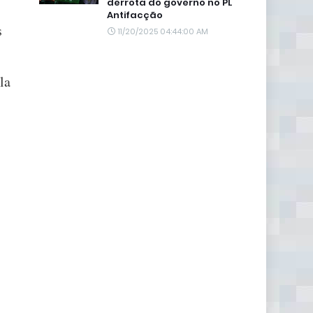
derrota do governo no PL
Antifacção
s
11/20/2025 04:44:00 AM
la