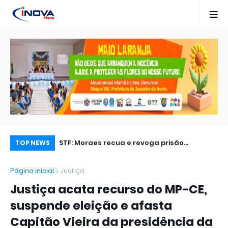
 presenciou,
STF: Moraes recua e revoga prisão
Br
TOP NEWS
que vitimou
domiciliar de traficante procurado pela
em
Página inicial
Justiça
 vídeo
Espanha
Justiça acata recurso do MP-CE,
suspende eleição e afasta
Capitão Vieira da presidência da