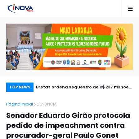
 prisão
Bretas ordena sequestro de R$ 237 milhões
Câ
TOP NEWS
rocurado pela
em bens do advogado de Lula
de
Página inicial
DENÚNCIA
de
Senador Eduardo Girão protocola
pedido de impeachment contra
procurador-geral Paulo Gonet