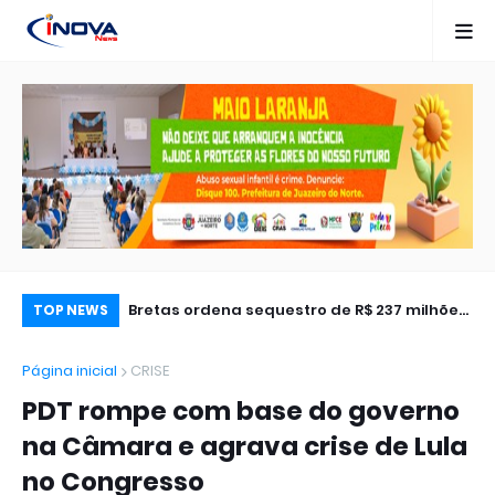
 presenciou,
Bretas ordena sequestro de R$ 237 milhões
Câ
TOP NEWS
que vitimou
em bens do advogado de Lula
de
Página inicial
CRISE
 vídeo
de
PDT rompe com base do governo
na Câmara e agrava crise de Lula
no Congresso