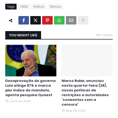
Tags
CRISE
Política
Últimas
YOU MIGHT LIKE
Ver todos
Desaprovação do governo
Marco Rubio, anunciou
Lula atinge 57% e marca
nesta quarta-feira (28),
pior índice do mandato,
novas políticas de
aponta pesquisa Quaest
restrições a autoridades
'coniventes com a
June 04, 2025
censura'
May 28, 2025