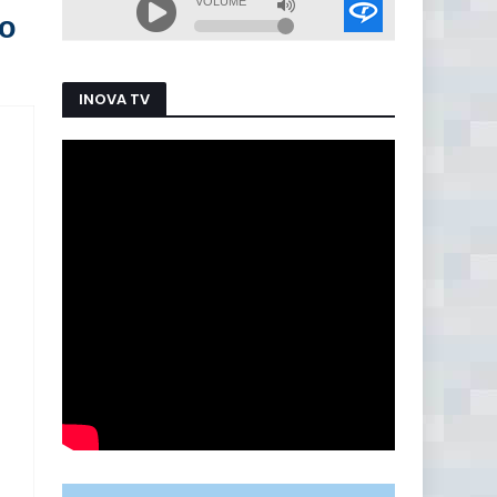
do
INOVA TV