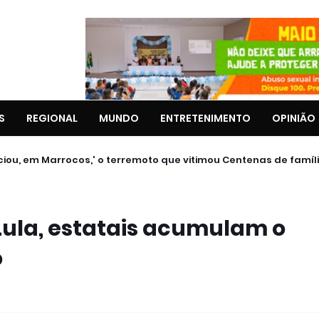
S
REGIONAL
MUNDO
ENTRETENIMENTO
OPINIÃO
 50 GELADEIRAS DURANTE PROGRAMAÇÃO DO JUÁFORRÓ 2024
nciou, em Marrocos,' o terremoto que vitimou Centenas de fam
Lula, estatais acumulam o
o