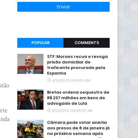
POPULAR
COMMENTS
STF: Moraes recua e revoga
prisão domiciliar de
traficante procurado pela
Espanha
4/24/2025 05:41:00 AM
stão
Bretas ordena sequestro de
R$ 237 milhões em bens do
advogado de Lula
rte
9/21/2020 06:06:00 AM
inda
Câmara pode votar anistia
aos presos de 8 de janeiro já
na próxima semana após