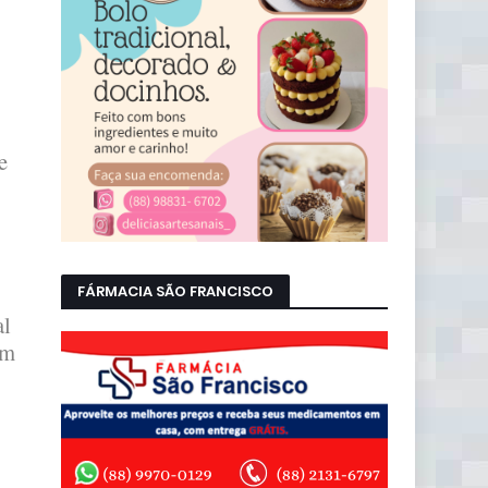
e
FÁRMACIA SÃO FRANCISCO
al
um