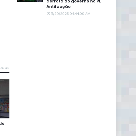
derrota do governo no PL
Antifacção
11/20/2025 04:44:00 AM
todos
 de