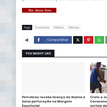
Por: Inova News
Tags
Economia
Política
Últimas
Compartilhar
YOU MIGHT LIKE
Petrobras recebe licença do Ibama e
Crato e J
inicia perfuração na Margem
Caravana 
Equatorial
sorteio d