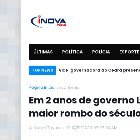
ÚLTIMAS
POLÍTICA
POLÍCIA
ESPORTE
ENEL DISTRIBUIÇÃO CEARÁ SORTEIA
Vice-governadora do Ceará prese
TOP NEWS
Página inicial
Economia
Em 2 anos de governo 
maior rombo do sécul
Natan Tavares
10/19/2024 07:07:00 AM